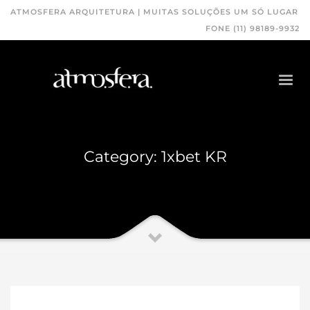
ATMOSFERA ARQUITETURA | MUITAS SOLUÇÕES UM SÓ LUGAR
FONE (11) 98189-9932
Category: 1xbet KR