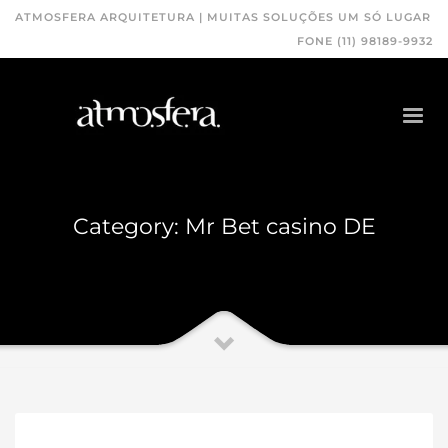
ATMOSFERA ARQUITETURA | MUITAS SOLUÇÕES UM SÓ LUGAR
FONE (11) 98189-9932
Category: Mr Bet casino DE