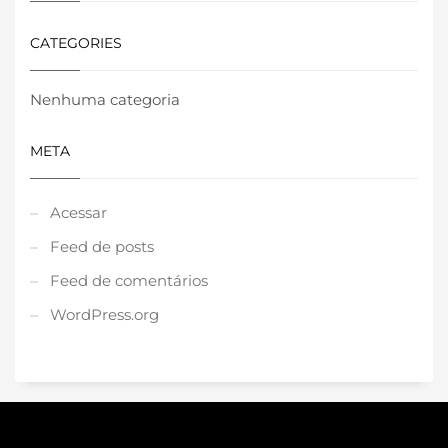
CATEGORIES
Nenhuma categoria
META
Acessar
Feed de posts
Feed de comentários
WordPress.org