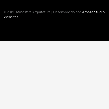
© 2019. Atmosfera Arquitetura | Desenvolvido por:
Amaze Studio
Websites