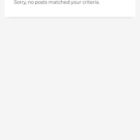
Sorry, no posts matched your criteria.