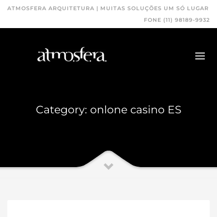
ATMOSFERA ARQUITETURA | MUITAS SOLUÇÕES UM SÓ LUGAR
FONE (11) 98189-9932
Category: onlone casino ES