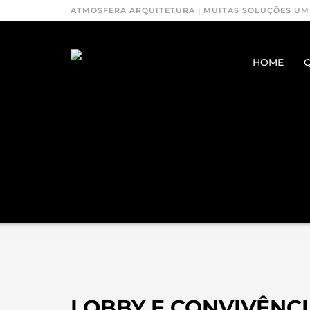
ATMOSFERA ARQUITETURA | MUITAS SOLUÇÕES UM
HOME
LOBBY E CONVIVÊNC