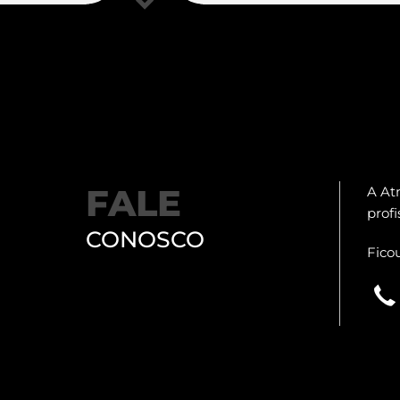
FALE
A At
prof
CONOSCO
Fico